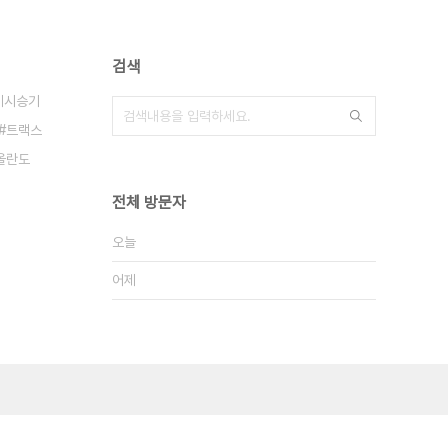
검색
레시승기
트랙스
올란도
전체 방문자
오늘
어제