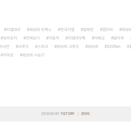
지엠대우
쉐보레 트랙스
한국지엠
알페온
캡티바
쉐보
토비토커
전체보기
자동차
지엠대우톡
아베오
말리부
과사전
크루즈
스파크
쉐보레 크루즈
쉐보레
320Nm
카마로
쉐보레 시승기
DESIGN BY
TISTORY
관리자