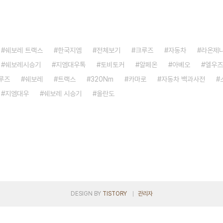
쉐보레 트랙스
한국지엠
전체보기
크루즈
자동차
라온제
쉐보레시승기
지엠대우톡
토비토커
알페온
아베오
엘우즈
루즈
쉐보레
트랙스
320Nm
카마로
자동차 백과사전
지엠대우
쉐보레 시승기
올란도
DESIGN BY
TISTORY
관리자