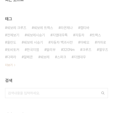
태그
쉐보레 크루즈
쉐보레 트랙스
라온제나
캡티바
전체보기
쉐보레시승기
지엠대우톡
자동차
트랙스
올란도
쉐보레 시승기
자동차 백과사전
아베오
카마로
토비토커
한국지엠
말리부
320Nm
크루즈
엘우즈
다파라
알페온
쉐보레
스파크
지엠대우
더보기
검색