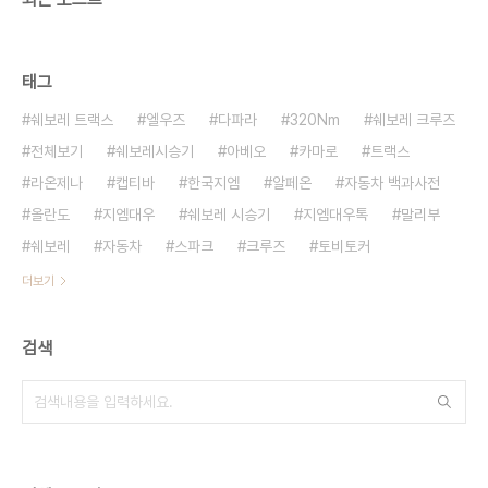
태그
쉐보레 트랙스
엘우즈
다파라
320Nm
쉐보레 크루즈
전체보기
쉐보레시승기
아베오
카마로
트랙스
라온제나
캡티바
한국지엠
알페온
자동차 백과사전
올란도
지엠대우
쉐보레 시승기
지엠대우톡
말리부
쉐보레
자동차
스파크
크루즈
토비토커
더보기
검색