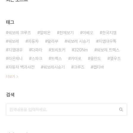
태그
쉐보레 크루즈
알페온
전체보기
아베오
한국지엠
쉐보레
자동차
말리부
쉐보레 시승기
지엠대우톡
지엠대우
다파라
토비토커
320Nm
쉐보레 트랙스
라온제나
스파크
트랙스
카마로
올란도
엘우즈
자동차 백과사전
쉐보레시승기
크루즈
캡티바
더보기
검색