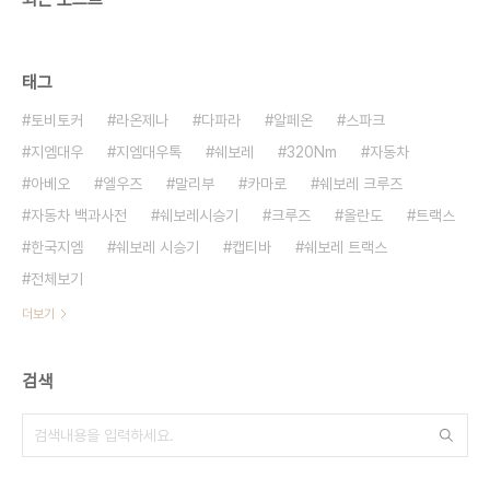
태그
토비토커
라온제나
다파라
알페온
스파크
지엠대우
지엠대우톡
쉐보레
320Nm
자동차
아베오
엘우즈
말리부
카마로
쉐보레 크루즈
자동차 백과사전
쉐보레시승기
크루즈
올란도
트랙스
한국지엠
쉐보레 시승기
캡티바
쉐보레 트랙스
전체보기
더보기
검색