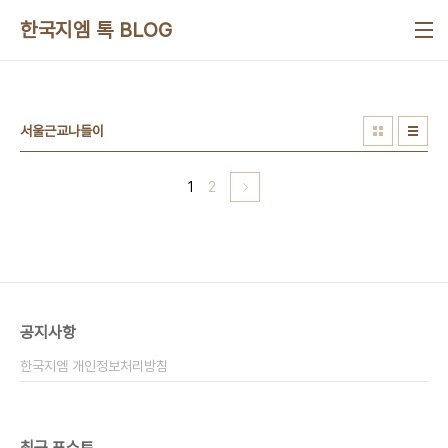
본문 바로가기
한국지엠 톡 BLOG
서울근교나들이
1
2
공지사항
한국지엠 개인정보처리방침
최근 포스트