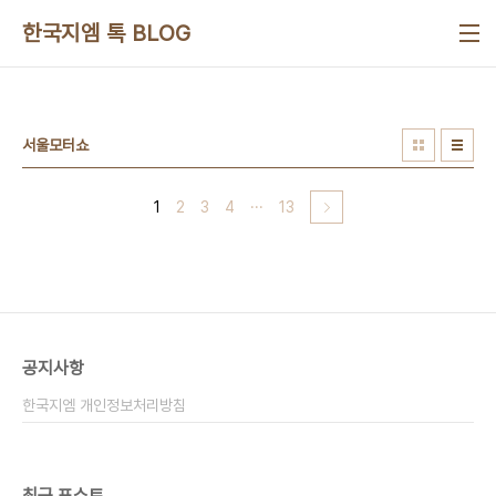
본문 바로가기
한국지엠 톡 BLOG
서울모터쇼
1
2
3
4
···
13
공지사항
한국지엠 개인정보처리방침
최근 포스트