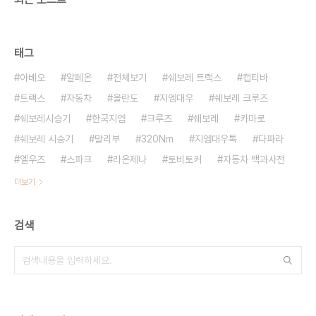
태그
아베오
알페온
전체보기
쉐보레 트랙스
캡티바
트랙스
자동차
올란도
지엠대우
쉐보레 크루즈
쉐보레시승기
한국지엠
크루즈
쉐보레
카마로
쉐보레 시승기
말리부
320Nm
지엠대우톡
다파라
엘우즈
스파크
라온제나
토비토커
자동차 백과사전
더보기
검색