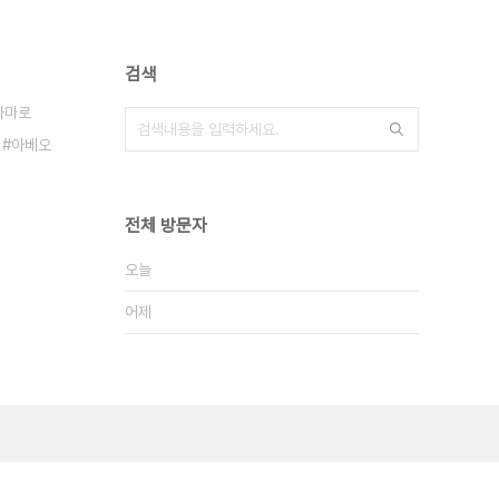
검색
카마로
아베오
전체 방문자
오늘
어제