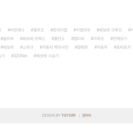
톡
라온제나
엘우즈
한국지엠
지엠대우
쉐보레 크루즈
말리부
쉐보레 트랙스
올란도
캡티바
크루즈
전체보기
쉐보레
스파크
자동차 백과사전
알페온
자동차
토비토커
승기
320Nm
쉐보레 시승기
DESIGN BY
TISTORY
관리자