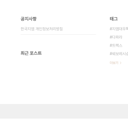
공지사항
태그
한국지엠 개인정보처리방침
지엠대우
다파라
트랙스
최근 포스트
쉐보레시
더보기