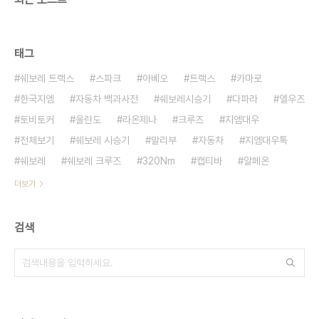
태그
쉐보레 트랙스
스파크
아베오
트랙스
카마로
한국지엠
자동차 백과사전
쉐보레시승기
다파라
엘우즈
토비토커
올란도
라온제나
크루즈
지엠대우
전체보기
쉐보레 시승기
말리부
자동차
지엠대우톡
쉐보레
쉐보레 크루즈
320Nm
캡티바
알페온
더보기
검색