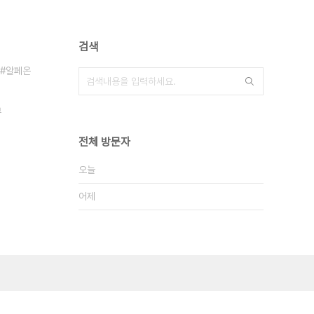
검색
알페온
부
전체 방문자
오늘
어제