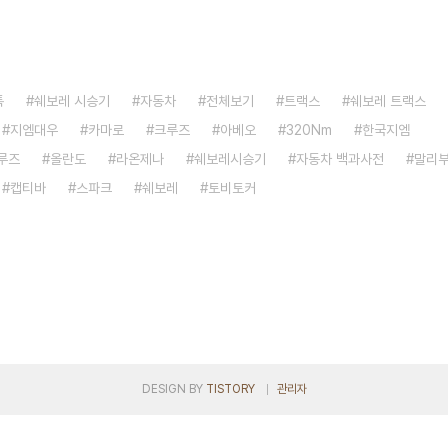
톡
쉐보레 시승기
자동차
전체보기
트랙스
쉐보레 트랙스
지엠대우
카마로
크루즈
아베오
320Nm
한국지엠
루즈
올란도
라온제나
쉐보레시승기
자동차 백과사전
말리
캡티바
스파크
쉐보레
토비토커
DESIGN BY
TISTORY
관리자