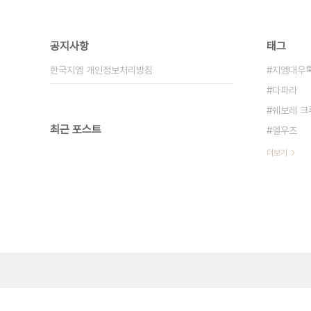
공지사항
태그
한국지엠 개인정보처리방침
지엠대우
다파라
쉐보레 크
최근 포스트
엘우즈
더보기