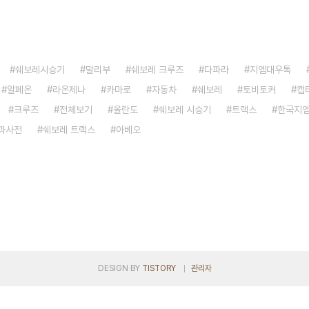
쉐보레시승기
말리부
쉐보레 크루즈
다파라
지엠대우톡
알페온
라온제나
카마로
자동차
쉐보레
토비토커
캡
크루즈
전체보기
올란도
쉐보레 시승기
트랙스
한국지
과사전
쉐보레 트랙스
아베오
DESIGN BY
TISTORY
관리자