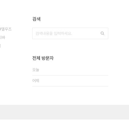
검색
엘우즈
티바
엠
전체 방문자
오늘
어제