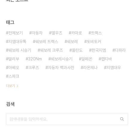
태그
전체보기
자동차
엘우즈
카마로
트랙스
지엠대우톡
쉐보레 트랙스
쉐보레
토비토커
쉐보레 시승기
쉐보레 크루즈
올란도
한국지엠
다파라
말리부
320Nm
쉐보레시승기
알페온
캡티바
아베오
크루즈
자동차 백과사전
라온제나
지엠대우
스파크
더보기
검색