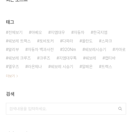
태그
전체보기
아베오
지엠대우
자동차
한국지엠
쉐보레 트랙스
토비토커
다파라
올란도
스파크
말리부
자동차 백과사전
320Nm
쉐보레시승기
카마로
쉐보레 크루즈
크루즈
지엠대우톡
쉐보레
캡티바
엘우즈
라온제나
쉐보레 시승기
알페온
트랙스
더보기
검색