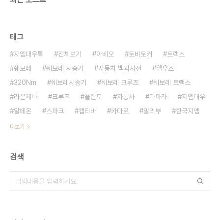
태그
지엠대우톡
전체보기
아베오
토비토커
트랙스
쉐보레
쉐보레 시승기
자동차 백과사전
엘우즈
320Nm
쉐보레시승기
쉐보레 크루즈
쉐보레 트랙스
라온제나
크루즈
올란도
자동차
다파라
지엠대우
알페온
스파크
캡티바
카마로
말리부
한국지엠
더보기
검색