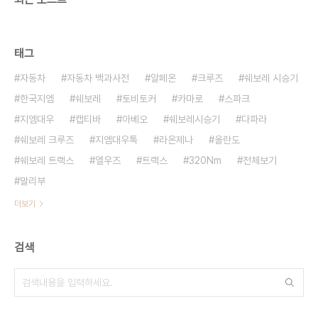
태그
자동차
자동차 백과사전
알페온
크루즈
쉐보레 시승기
한국지엠
쉐보레
토비토커
카마로
스파크
지엠대우
캡티바
아베오
쉐보레시승기
다파라
쉐보레 크루즈
지엠대우톡
라온제나
올란도
쉐보레 트랙스
엘우즈
트랙스
320Nm
전체보기
말리부
더보기
검색