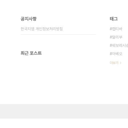
공지사항
태그
한국지엠 개인정보처리방침
캡티바
말리부
쉐보레시
최근 포스트
아베오
더보기