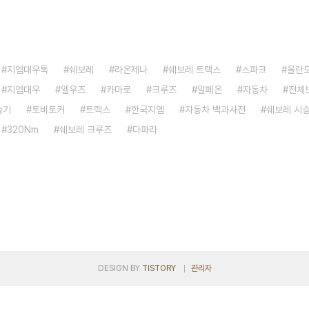
지엠대우톡
쉐보레
라온제나
쉐보레 트랙스
스파크
올란
지엠대우
엘우즈
카마로
크루즈
알페온
자동차
전체
승기
토비토커
트랙스
한국지엠
자동차 백과사전
쉐보레 시
320Nm
쉐보레 크루즈
다파라
DESIGN BY
TISTORY
관리자