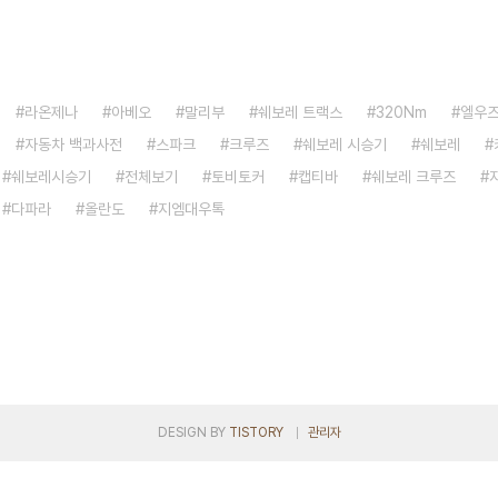
라온제나
아베오
말리부
쉐보레 트랙스
320Nm
엘우
자동차 백과사전
스파크
크루즈
쉐보레 시승기
쉐보레
쉐보레시승기
전체보기
토비토커
캡티바
쉐보레 크루즈
다파라
올란도
지엠대우톡
DESIGN BY
TISTORY
관리자