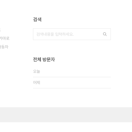
검색
즈
카마로
자동차
전체 방문자
오늘
어제