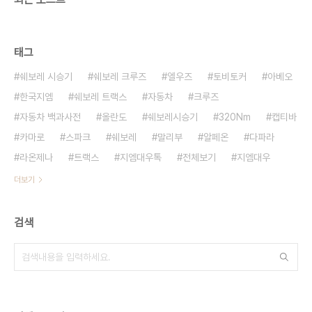
태그
쉐보레 시승기
쉐보레 크루즈
엘우즈
토비토커
아베오
한국지엠
쉐보레 트랙스
자동차
크루즈
자동차 백과사전
올란도
쉐보레시승기
320Nm
캡티바
카마로
스파크
쉐보레
말리부
알페온
다파라
라온제나
트랙스
지엠대우톡
전체보기
지엠대우
더보기
검색