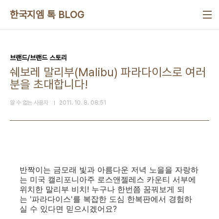
본문 바로가기
한국지엠 톡 BLOG
브랜드/브랜드 스토리
쉐보레 말리부(Malibu) 파라다이스로 여러
분을 초대합니다!
알 수 없는 사용자
2011. 10. 8. 08:51
반짝이는 금모래 빛과 아름다운 저녁 노을을 자랑하
는 미국 캘리포니아주 로스앤젤레스 카운티 서부에
위치한 말리부 비치! 누구나 한번쯤 꿈꿔보게 되
는 '파라다이스'를 복잡한 도심 한복판에서 경험하
실 수 있다면 믿으시겠어요?