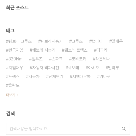
최근 포스트
태그
쉐보레 크루즈
쉐보레시승기
크루즈
캡티바
알페온
한국지엠
쉐보레 시승기
쉐보레 트랙스
다파라
320Nm
엘우즈
스파크
토비토커
라온제나
지엠대우
자동차 백과사전
쉐보레
아베오
말리부
트랙스
자동차
전체보기
지엠대우톡
카마로
올란도
더보기
검색