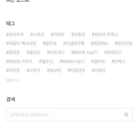
최근 포스트
태그
토비토커
스파크
아베오
자동차
쉐보레 트랙스
자동차 백과사전
말리부
지엠대우톡
320Nm
한국지엠
알페온
올란도
라온제나
쉐보레 시승기
전체보기
쉐보레 크루즈
엘우즈
쉐보레시승기
캡티바
트랙스
카마로
크루즈
쉐보레
지엠대우
다파라
더보기
검색