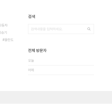
검색
자동차
시승기
올란도
전체 방문자
오늘
어제