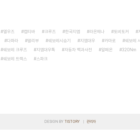
엘우즈
캡티바
크루즈
한국지엠
라온제나
토비토커
다파라
말리부
쉐보레시승기
지엠대우
카마로
쉐보레 
쉐보레 크루즈
지엠대우톡
자동차 백과사전
알페온
320Nm
쉐보레 트랙스
스파크
DESIGN BY
TISTORY
관리자