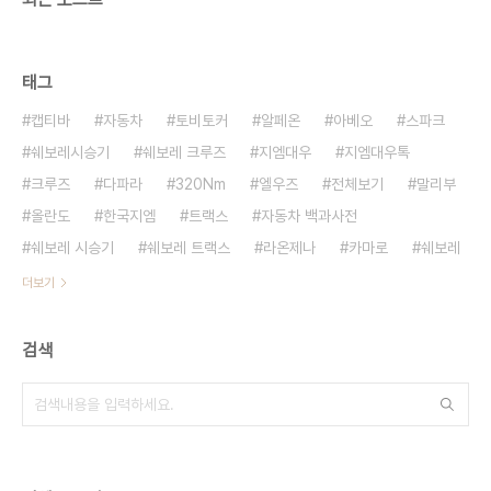
태그
캡티바
자동차
토비토커
알페온
아베오
스파크
쉐보레시승기
쉐보레 크루즈
지엠대우
지엠대우톡
크루즈
다파라
320Nm
엘우즈
전체보기
말리부
올란도
한국지엠
트랙스
자동차 백과사전
쉐보레 시승기
쉐보레 트랙스
라온제나
카마로
쉐보레
더보기
검색