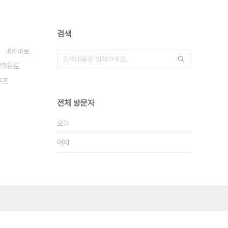
검색
카마로
올란도
우즈
전체 방문자
오늘
어제