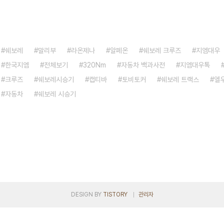
쉐보레
말리부
라온제나
알페온
쉐보레 크루즈
지엠대우
한국지엠
전체보기
320Nm
자동차 백과사전
지엠대우톡
크루즈
쉐보레시승기
캡티바
토비토커
쉐보레 트랙스
엘
자동차
쉐보레 시승기
DESIGN BY
TISTORY
관리자