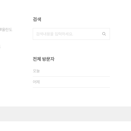
검색
올란도
즈
전체 방문자
오늘
어제