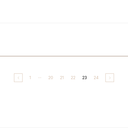
1
···
20
21
22
23
24