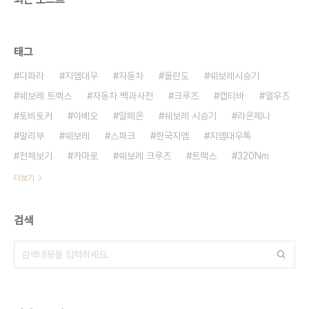
태그
다파라
지엠대우
자동차
올란도
쉐보레시승기
쉐보레 트랙스
자동차 백과사전
크루즈
캡티바
엘우즈
토비토커
아베오
알페온
쉐보레 시승기
라온제나
말리부
쉐보레
스파크
한국지엠
지엠대우톡
전체보기
카마로
쉐보레 크루즈
트랙스
320Nm
더보기
검색