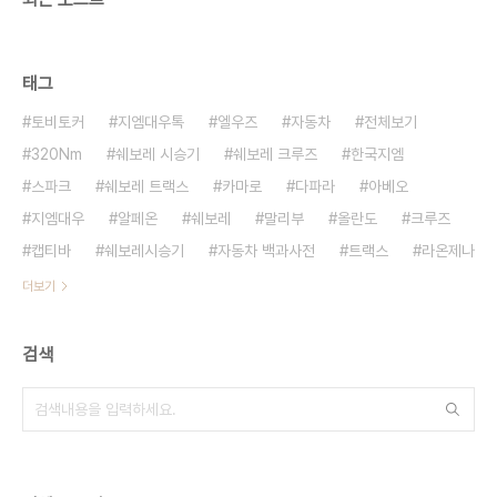
태그
토비토커
지엠대우톡
엘우즈
자동차
전체보기
320Nm
쉐보레 시승기
쉐보레 크루즈
한국지엠
스파크
쉐보레 트랙스
카마로
다파라
아베오
지엠대우
알페온
쉐보레
말리부
올란도
크루즈
캡티바
쉐보레시승기
자동차 백과사전
트랙스
라온제나
더보기
검색