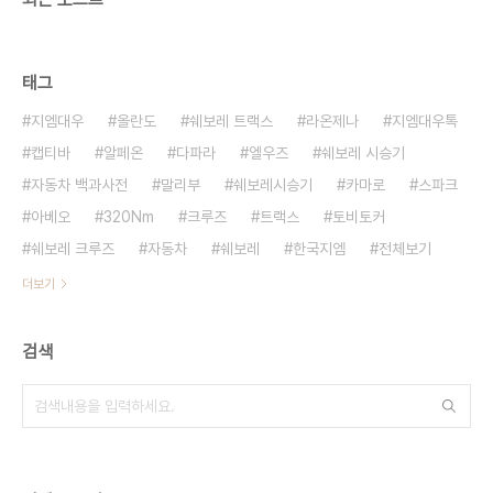
태그
지엠대우
올란도
쉐보레 트랙스
라온제나
지엠대우톡
캡티바
알페온
다파라
엘우즈
쉐보레 시승기
자동차 백과사전
말리부
쉐보레시승기
카마로
스파크
아베오
320Nm
크루즈
트랙스
토비토커
쉐보레 크루즈
자동차
쉐보레
한국지엠
전체보기
더보기
검색