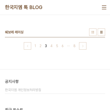
본문 바로가기
한국지엠 톡 BLOG
쉐보레 레이싱
1
2
3
4
5
6
···
8
공지사항
한국지엠 개인정보처리방침
최근 포스트