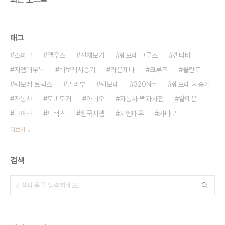
태그
스파크
엘우즈
전체보기
쉐보레 크루즈
캡티바
지엠대우톡
쉐보레시승기
라온제나
크루즈
올란도
쉐보레 트랙스
말리부
쉐보레
320Nm
쉐보레 시승기
자동차
토비토커
아베오
자동차 백과사전
알페온
다파라
트랙스
한국지엠
지엠대우
카마로
더보기
검색