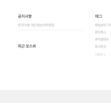
공지사항
태그
한국지엠 개인정보처리방침
쉐보레 크
트랙스
지엠대우
최근 포스트
크루즈
더보기