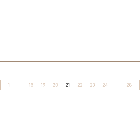
1
···
18
19
20
21
22
23
24
···
28