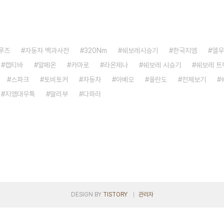
루즈
자동차 백과사전
320Nm
쉐보레시승기
한국지엠
엘우
캡티바
알페온
카마로
라온제나
쉐보레 시승기
쉐보레 트
스파크
토비토커
자동차
아베오
올란도
전체보기
지엠대우톡
말리부
다파라
DESIGN BY
TISTORY
관리자