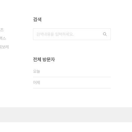
검색
즈
랙스
쉐보레
전체 방문자
오늘
어제