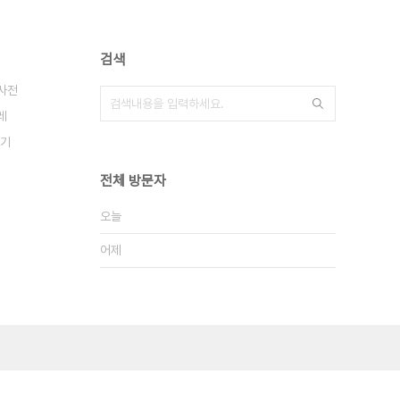
검색
사전
레
기
전체 방문자
오늘
어제