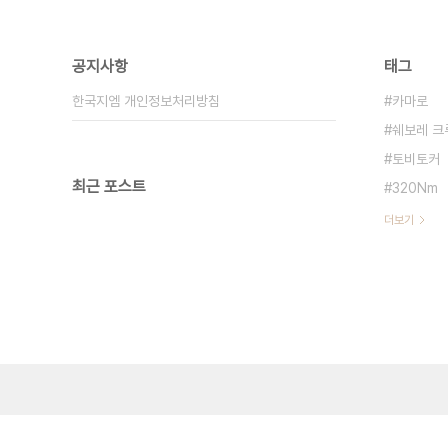
공지사항
태그
한국지엠 개인정보처리방침
카마로
쉐보레 크
토비토커
최근 포스트
320Nm
더보기