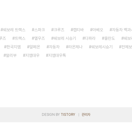
쉐보레 트랙스
스파크
크루즈
캡티바
아베오
자동차 백과
루즈
트랙스
엘우즈
쉐보레 시승기
다파라
올란도
쉐보
한국지엠
알페온
자동차
라온제나
쉐보레시승기
전체보
말리부
지엠대우
지엠대우톡
DESIGN BY
TISTORY
관리자