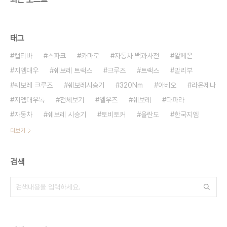
태그
캡티바
스파크
카마로
자동차 백과사전
알페온
지엠대우
쉐보레 트랙스
크루즈
트랙스
말리부
쉐보레 크루즈
쉐보레시승기
320Nm
아베오
라온제나
지엠대우톡
전체보기
엘우즈
쉐보레
다파라
자동차
쉐보레 시승기
토비토커
올란도
한국지엠
더보기
검색