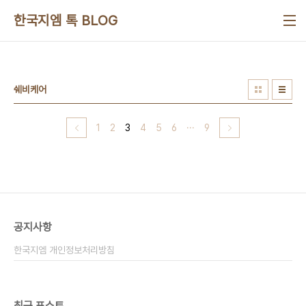
본문 바로가기
한국지엠 톡 BLOG
쉐비케어
1
2
3
4
5
6
···
9
공지사항
한국지엠 개인정보처리방침
최근 포스트