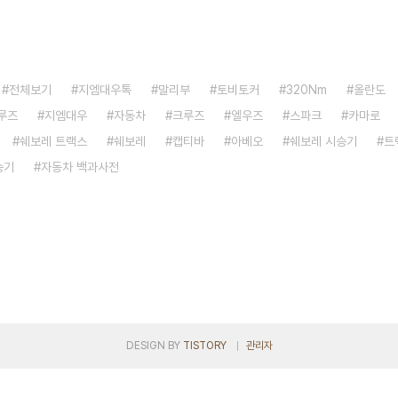
전체보기
지엠대우톡
말리부
토비토커
320Nm
올란도
루즈
지엠대우
자동차
크루즈
엘우즈
스파크
카마로
쉐보레 트랙스
쉐보레
캡티바
아베오
쉐보레 시승기
트
승기
자동차 백과사전
DESIGN BY
TISTORY
관리자