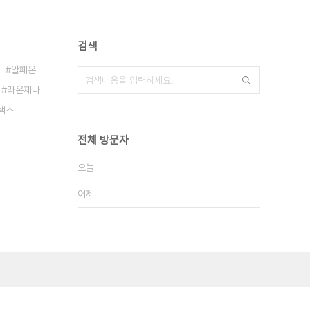
검색
알페온
라온제나
랙스
전체 방문자
오늘
어제