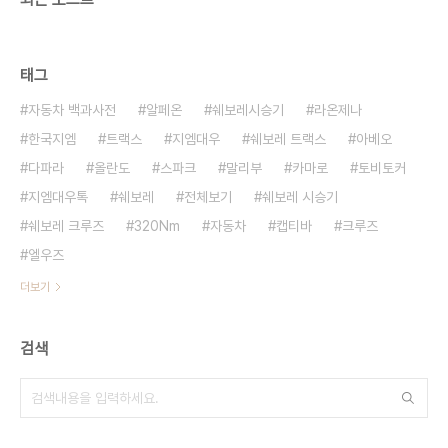
태그
자동차 백과사전
알페온
쉐보레시승기
라온제나
한국지엠
트랙스
지엠대우
쉐보레 트랙스
아베오
다파라
올란도
스파크
말리부
카마로
토비토커
지엠대우톡
쉐보레
전체보기
쉐보레 시승기
쉐보레 크루즈
320Nm
자동차
캡티바
크루즈
엘우즈
더보기
검색