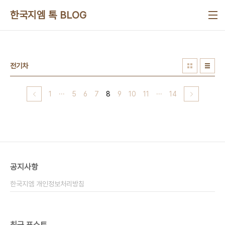
본문 바로가기
한국지엠 톡 BLOG
전기차
1
···
5
6
7
8
9
10
11
···
14
공지사항
한국지엠 개인정보처리방침
최근 포스트