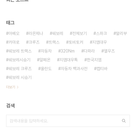
태그
아베오
라온제나
쉐보레
전체보기
스파크
말리부
카마로
크루즈
트랙스
토비토커
지엠대우
쉐보레 트랙스
자동차
320Nm
다파라
엘우즈
쉐보레시승기
알페온
지엠대우톡
한국지엠
쉐보레 크루즈
올란도
자동차 백과사전
캡티바
쉐보레 시승기
더보기
검색