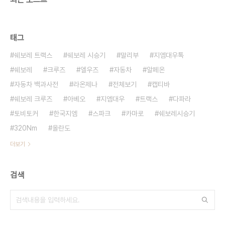
태그
쉐보레 트랙스
쉐보레 시승기
말리부
지엠대우톡
쉐보레
크루즈
엘우즈
자동차
알페온
자동차 백과사전
라온제나
전체보기
캡티바
쉐보레 크루즈
아베오
지엠대우
트랙스
다파라
토비토커
한국지엠
스파크
카마로
쉐보레시승기
320Nm
올란도
더보기
검색