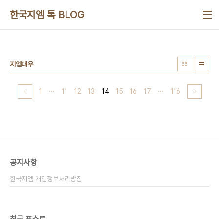
본문 바로가기
한국지엠 톡 BLOG
지엠대우
1
···
11
12
13
14
15
16
17
···
116
공지사항
한국지엠 개인정보처리방침
최근 포스트