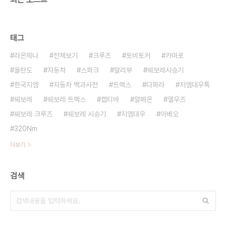
태그
라온제나
전체보기
크루즈
토비토커
카마로
올란도
자동차
스파크
말리부
쉐보레시승기
한국지엠
자동차 백과사전
트랙스
다파라
지엠대우톡
쉐보레
쉐보레 트랙스
캡티바
알페온
엘우즈
쉐보레 크루즈
쉐보레 시승기
지엠대우
아베오
320Nm
더보기
검색