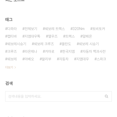
태그
다파라
전체보기
쉐보레 트랙스
320Nm
토비토커
캡티바
지엠대우톡
엘우즈
트랙스
알페온
쉐보레시승기
쉐보레 크루즈
올란도
쉐보레 시승기
크루즈
라온제나
카마로
한국지엠
자동차 백과사전
쉐보레
아베오
말리부
자동차
지엠대우
스파크
더보기
검색