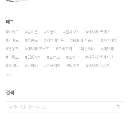
태그
아베오
알페온
자동차
전체보기
쉐보레 트랙스
카마로
올란도
지엠대우톡
쉐보레 시승기
지엠대우
엘우즈
쉐보레 크루즈
토비토커
라온제나
쉐보레
크루즈
320Nm
트랙스
스파크
자동차 백과사전
캡티바
다파라
한국지엠
말리부
쉐보레시승기
더보기
검색