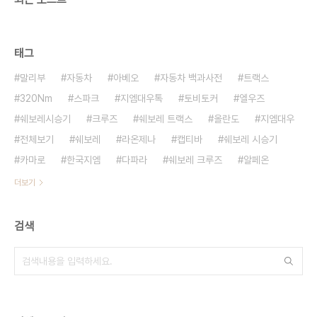
태그
말리부
자동차
아베오
자동차 백과사전
트랙스
320Nm
스파크
지엠대우톡
토비토커
엘우즈
쉐보레시승기
크루즈
쉐보레 트랙스
올란도
지엠대우
전체보기
쉐보레
라온제나
캡티바
쉐보레 시승기
카마로
한국지엠
다파라
쉐보레 크루즈
알페온
더보기
검색