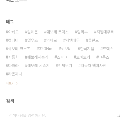
태그
아베오
알페온
쉐보레 트랙스
말리부
지엠대우톡
캡티바
엘우즈
카마로
지엠대우
올란도
쉐보레 크루즈
320Nm
쉐보레
한국지엠
트랙스
자동차
쉐보레시승기
스파크
토비토커
크루즈
다파라
쉐보레 시승기
전체보기
자동차 백과사전
라온제나
더보기
검색