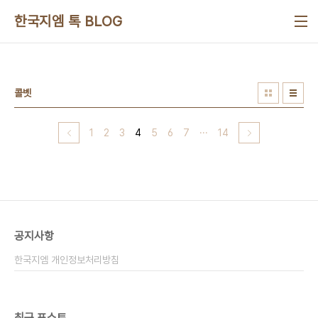
본문 바로가기
한국지엠 톡 BLOG
콜벳
1
2
3
4
5
6
7
···
14
공지사항
한국지엠 개인정보처리방침
최근 포스트