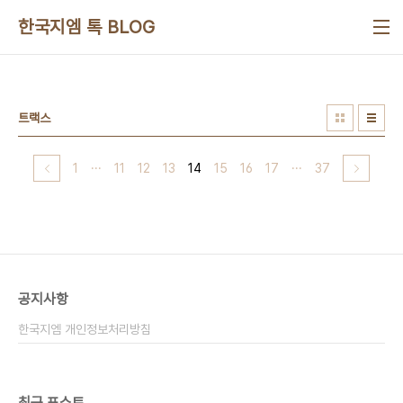
본문 바로가기
한국지엠 톡 BLOG
트랙스
1
···
11
12
13
14
15
16
17
···
37
공지사항
한국지엠 개인정보처리방침
최근 포스트