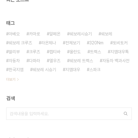
태그
아베오
카마로
알페온
쉐보레시승기
쉐보레
쉐보레 크루즈
라온제나
전체보기
320Nm
토비토커
말리부
크루즈
캡티바
올란도
트랙스
지엠대우톡
자동차
다파라
엘우즈
쉐보레 트랙스
자동차 백과사전
한국지엠
쉐보레 시승기
지엠대우
스파크
더보기
검색