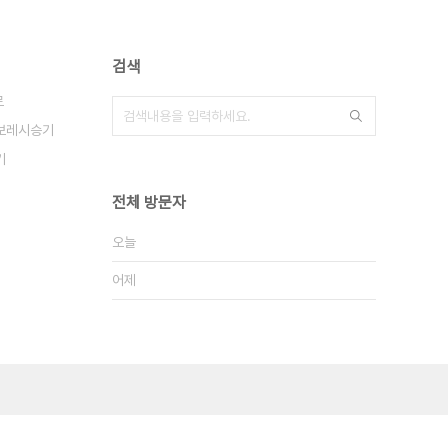
검색
로
보레시승기
기
전체 방문자
오늘
어제