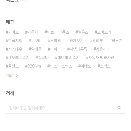
태그
카마로
자동차
쉐보레 크루즈
엘우즈
토비토커
한국지엠
쉐보레
스파크
전체보기
말리부
크루즈
지엠대우
알페온
다파라
지엠대우톡
라온제나
쉐보레시승기
캡티바
쉐보레 시승기
자동차 백과사전
올란도
320Nm
쉐보레 트랙스
아베오
트랙스
더보기
검색