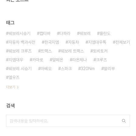
태그
쉐보레시승기
캡티바
다파라
쉐보레
올란도
자동차 백과사전
한국지엠
자동차
지엠대우톡
전체보기
쉐보레 크루즈
트랙스
쉐보레 트랙스
토비토커
지엠대우
카마로
알페온
라온제나
크루즈
쉐보레 시승기
아베오
스파크
320Nm
말리부
엘우즈
더보기
검색