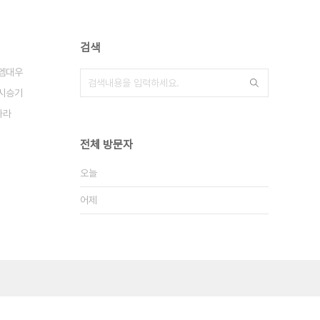
검색
엠대우
시승기
파라
전체 방문자
오늘
어제