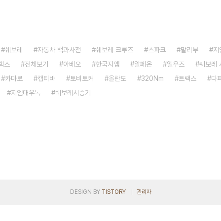
쉐보레
자동차 백과사전
쉐보레 크루즈
스파크
말리부
지
랙스
전체보기
아베오
한국지엠
알페온
엘우즈
쉐보레 
카마로
캡티바
토비토커
올란도
320Nm
트랙스
다
지엠대우톡
쉐보레시승기
DESIGN BY
TISTORY
관리자