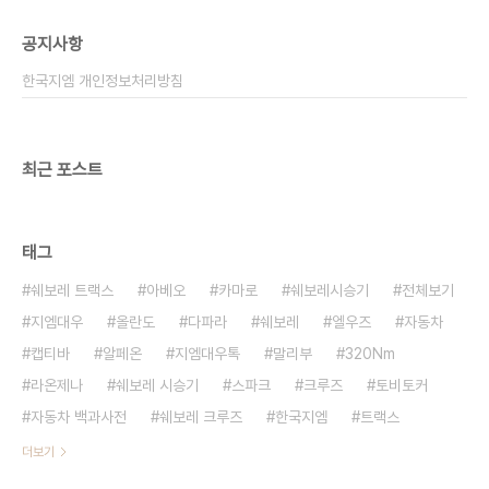
공지사항
한국지엠 개인정보처리방침
최근 포스트
태그
쉐보레 트랙스
아베오
카마로
쉐보레시승기
전체보기
지엠대우
올란도
다파라
쉐보레
엘우즈
자동차
캡티바
알페온
지엠대우톡
말리부
320Nm
라온제나
쉐보레 시승기
스파크
크루즈
토비토커
자동차 백과사전
쉐보레 크루즈
한국지엠
트랙스
더보기