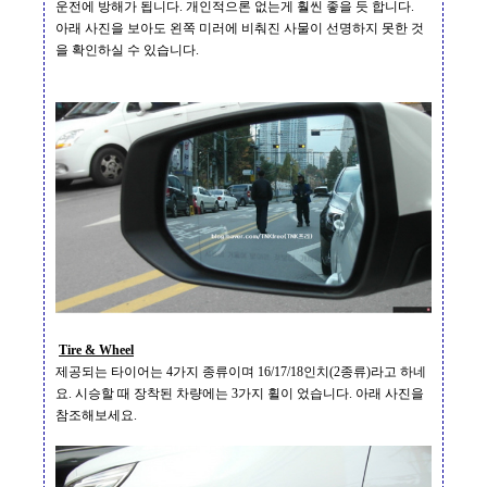
운전에 방해가 됩니다
.
개인적으론 없는게 훨씬 좋을 듯 합니다
.
아래 사진을 보아도 왼쪽 미러에 비춰진 사물이 선명하지 못한 것
을 확인하실 수 있습니다
.
Tire & Wheel
제공되는 타이어는
4
가지 종류이며
16/17/18
인치
(2
종류
)
라고 하네
요
.
시승할 때 장착된 차량에는
3
가지 휠이 었습니다
.
아래 사진을
참조해보세요
.