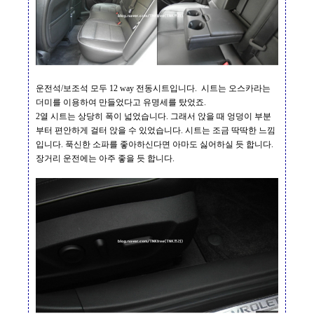
운전석
/
보조석 모두
12 way
전동시트입니다
.
시트는 오스카라는
더미를 이용하여 만들었다고 유명세를 탔었죠
.
2
열 시트는 상당히 폭이 넓었습니다
.
그래서 앉을 때 엉덩이 부분
부터 편안하게 걸터 앉을 수 있었습니다
.
시트는 조금 딱딱한 느낌
입니다
.
푹신한 소파를 좋아하신다면 아마도 싫어하실 듯 합니다
.
장거리 운전에는 아주 좋을 듯 합니다
.