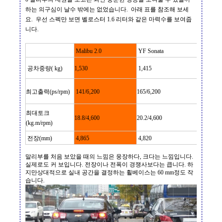
하는 의구심이 날수 밖에는 없었습니다
.
아래 표를 참조해 보세
요
.
우선 스펙만 보면 벨로스터
1.6
리터와 같은 마력수를 보여줍
니다
.
Malibu 2.0
YF Sonata
K5
공차중량
( kg)
1,530
1,415
1,415
최고출력
(ps/rpm)
141/6,200
165/6,200
165/6,20
최대토크
18.8/4,600
20.2/4,600
20.2/4,60
(kg.m/rpm)
전장
(mm)
4,865
4,820
4,845
말리부를 처음 보았을 때의 느낌은
웅장하다
,
크다는 느낌입니다
.
실제로도 커 보입니다
.
전장이나 전폭이 경쟁사보다는 큽니다
.
하
지만상대적으로 실내 공간을 결정하는 휠베이스는
60 mm
정도 작
습니다
.