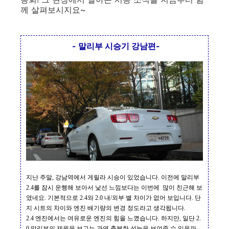
께 살펴보시지요~
- 말리부 시승기 강남편-
지난
주말
,
강남역에서
게릴라 시승이 있었습니다
.
이전에 말리부
2.4
를 잠시 운행해 보아서
낯선 느낌보다는 이번에
많이 친근해 보
였네요
.
기본적으로
2.4
와
2.0
내
/
외부 별 차이가 없어 보입니다
.
단
지 시트의 차이와 엔진 배기량의
변경 정도라고 생각됩니다
.
2.4
엔진에서는 여유로운 엔진의 힘을 느꼈습니다
.
하지만
,
일단
2.
0
말리부의 제원을 보고는 과연 충분한 성능을 보여줄 수 있을까