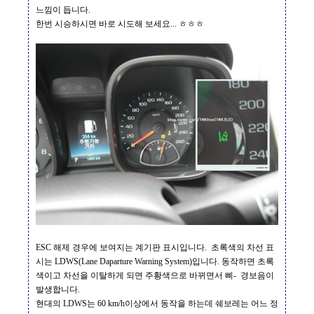
느낌이 듭니다
.
한번 시승하시면 바로 시도해 보세요
...
ㅎㅎㅎ
ESC
해제 경우에 보여지는 계기판 표시입니다
.
초록색의 차선 표
시는
LDWS(Lane Daparture Warning System)
입니다
.
동작하면 초록
색이고 차선을 이탈하게 되면 주황색으로 바뀌면서 삐
-
경보음이
발생합니다
.
현대의
LDWS
는
60 km/h
이상에서 동작을 하는데 쉐보레는 어느 정