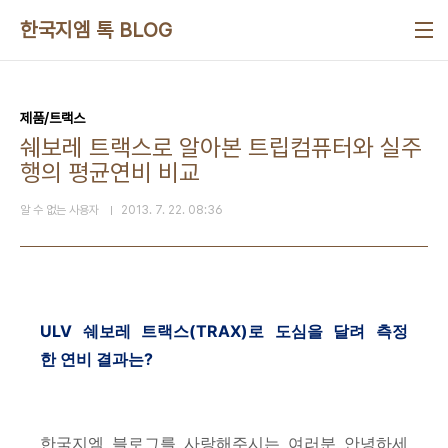
본문 바로가기
한국지엠 톡 BLOG
제품/트랙스
쉐보레 트랙스로 알아본 트립컴퓨터와 실주
행의 평균연비 비교
알 수 없는 사용자
2013. 7. 22. 08:36
ULV 쉐보레 트랙스(TRAX)로 도심을 달려 측정
한 연비 결과는?
한국지엠 블로그를 사랑해주시는 여러분 안녕하세