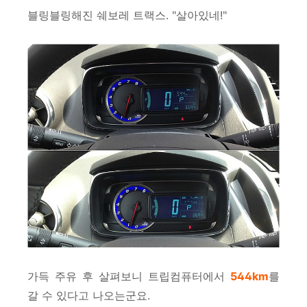
블링블링해진 쉐보레 트랙스. "살아있네!"
가득 주유 후 살펴보니 트립컴퓨터에서
544km
를
갈 수 있다고 나오는군요.