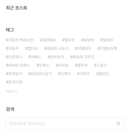
최근 포스트
태그
자동차 백과사전
320Nm
엘우즈
쉐보레
알페온
자동차
캡티바
쉐보레 시승기
지엠대우
지엠대우톡
라온제나
아베오
토비토커
쉐보레 크루즈
쉐보레 트랙스
트랙스
카마로
말리부
스파크
전체보기
쉐보레시승기
다파라
크루즈
올란도
한국지엠
더보기
검색