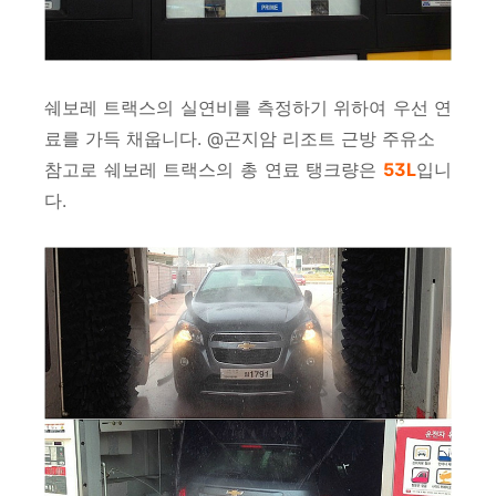
쉐보레 트랙스의 실연비를 측정하기 위하여 우선 연
료를 가득 채웁니다. @곤지암 리조트 근방 주유소
참고로 쉐보레 트랙스의 총 연료 탱크량은
53L
입니
다.