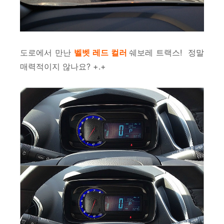
도로에서 만난
벨벳 레드 컬러
쉐보레 트랙스!
정말
매력적이지 않나요? +.+