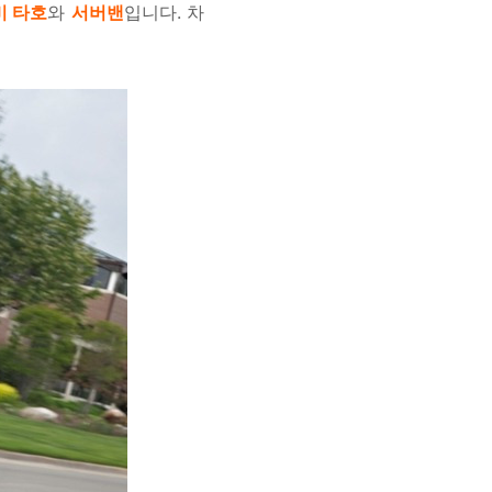
비 타호
와
서버밴
입니다. 차