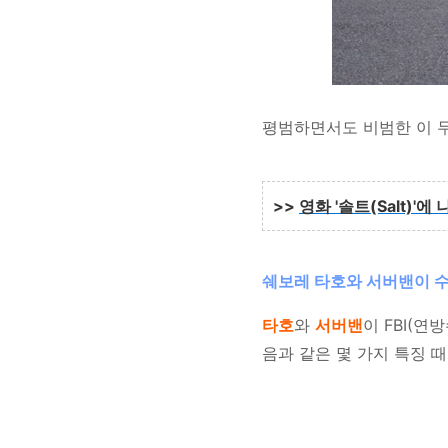
평범하면서도 비범한 이 두
>>
영화 '솔트(Salt)'에
쉐보레 타호와 서버밴이 
타호
와
서버밴
이 FBI(연
음과 같은 몇 가지 특징 