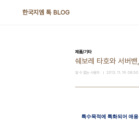
본문 바로가기
한국지엠 톡 BLOG
제품/기타
쉐보레 타호와 서버밴,
알 수 없는 사용자
2013. 11. 19. 08:50
특수목적에 특화되어 애용 