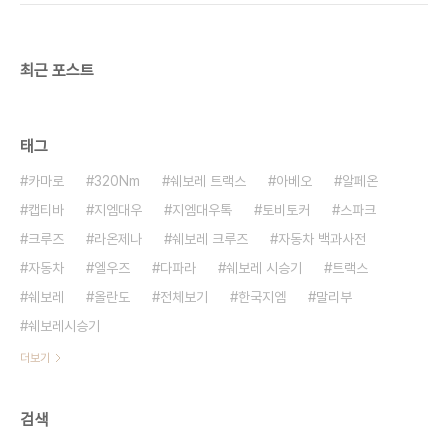
최근 포스트
태그
카마로
320Nm
쉐보레 트랙스
아베오
알페온
캡티바
지엠대우
지엠대우톡
토비토커
스파크
크루즈
라온제나
쉐보레 크루즈
자동차 백과사전
자동차
엘우즈
다파라
쉐보레 시승기
트랙스
쉐보레
올란도
전체보기
한국지엠
말리부
쉐보레시승기
더보기
검색