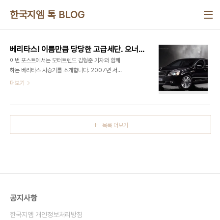
본문 바로가기
한국지엠 톡 BLOG
베리타스! 이름만큼 당당한 고급세단. 오너들의 탁월한 선택!
이번 포스트에서는 모터트렌드 김형준 기자와 함께
하는 베리타스 시승기를 소개합니다. 2007년 서울
모터쇼에서 L4X라는 이름으로 먼저 소개되었던 베
더보기
리타스, 지금까지 국내 출시 되었던 동급의 어느 차량
보다도 럭셔리하게 잘 빠진 고급 대형세단인데요. 지
금, 베리타스의 엄청난 매력속으로 빠져볼까요? 대형
고급 세단들과 조금 다른 느낌, 여러분도 느끼셨나
목록 더보기
요? 아래 인터뷰를 보시면 '아, 이래서 동급 최강이구
나' 하고 느끼게 되실겁니다. Q. 베리타스 라는 이름
이 지어지게 된 계기는 무엇입니까? 라틴어로 진실이
라는 뜻인 베리타스는 고성능 럭셔리 세단의 참된 진
실을 느끼게 해 줄 것이라는 기대와 함께 이름이 지어
지게 되었습니다. Q. 베리타스는 어떻게 만들어지게
되었습니까? 호주의 홀덴사의 2006년 모델인 스
공지사항
테..
한국지엠 개인정보처리방침